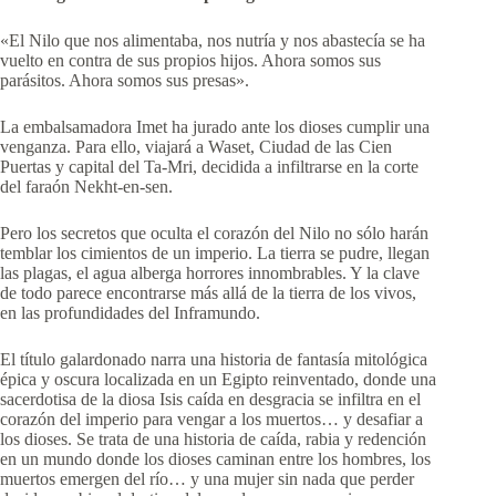
«El Nilo que nos alimentaba, nos nutría y nos abastecía se ha
vuelto en contra de sus propios hijos. Ahora somos sus
parásitos. Ahora somos sus presas».
La embalsamadora Imet ha jurado ante los dioses cumplir una
venganza. Para ello, viajará a Waset, Ciudad de las Cien
Puertas y capital del Ta-Mri, decidida a infiltrarse en la corte
del faraón Nekht-en-sen.
Pero los secretos que oculta el corazón del Nilo no sólo harán
temblar los cimientos de un imperio. La tierra se pudre, llegan
las plagas, el agua alberga horrores innombrables. Y la clave
de todo parece encontrarse más allá de la tierra de los vivos,
en las profundidades del Inframundo.
El título galardonado narra una historia de fantasía mitológica
épica y oscura localizada en un Egipto reinventado, donde una
sacerdotisa de la diosa Isis caída en desgracia se infiltra en el
corazón del imperio para vengar a los muertos… y desafiar a
los dioses. Se trata de una historia de caída, rabia y redención
en un mundo donde los dioses caminan entre los hombres, los
muertos emergen del río… y una mujer sin nada que perder