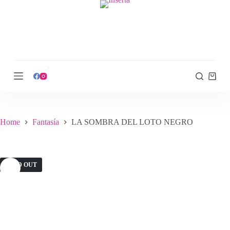
S
k
i
p
t
o
c
o
n
t
e
n
t
Home
Fantasía
LA SOMBRA DEL LOTO NEGRO
SOLD OUT