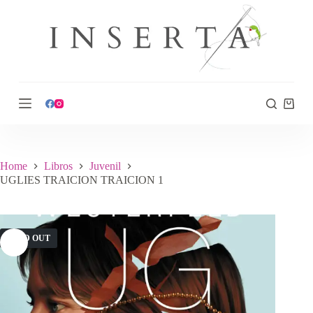
S
k
i
p
t
o
c
o
n
t
e
n
t
Home
Libros
Juvenil
UGLIES TRAICION TRAICION 1
SOLD OUT