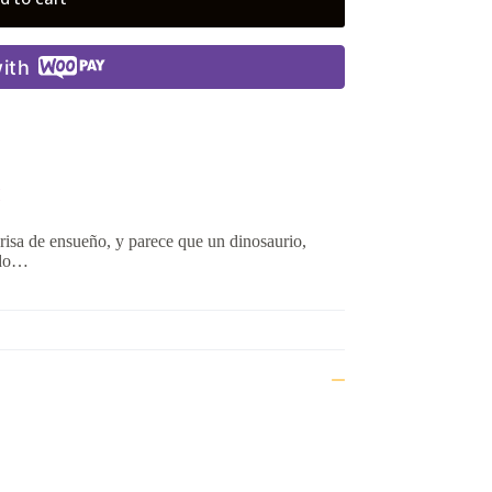
ith
H
 brisa de ensueño, y parece que un dinosaurio,
ndo…