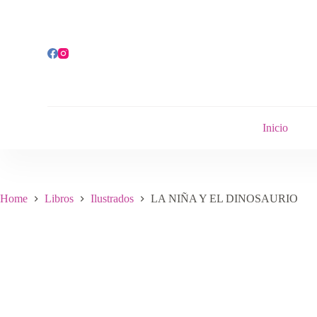
S
k
i
p
t
o
c
o
n
t
Inicio
e
n
t
Home
Libros
Ilustrados
LA NIÑA Y EL DINOSAURIO