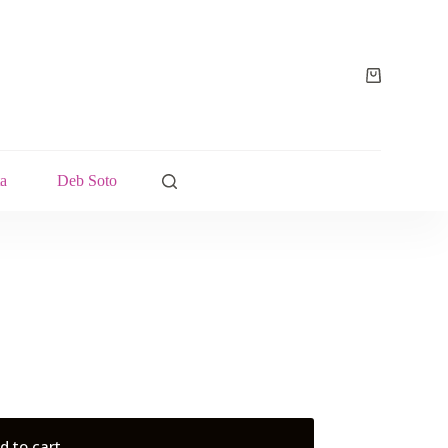
a
Deb Soto
d to cart