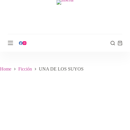
S
k
i
p
t
o
c
o
n
t
e
n
t
Home
Ficción
UNA DE LOS SUYOS