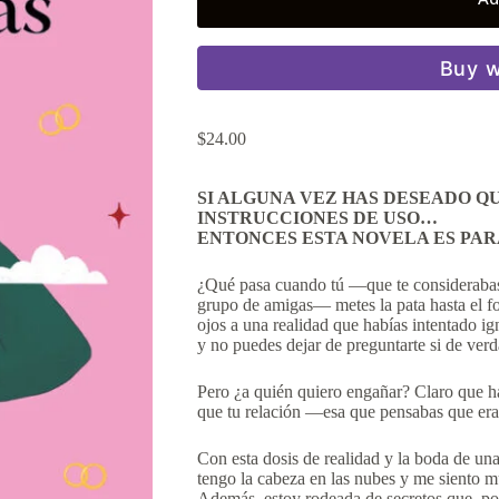
Buy w
$
24.00
SI ALGUNA VEZ HAS DESEADO QU
INSTRUCCIONES DE USO…
ENTONCES ESTA NOVELA ES PAR
¿Qué pasa cuando tú —que te considerabas 
grupo de amigas— metes la pata hasta el f
ojos a una realidad que habías intentado i
y no puedes dejar de preguntarte si de ver
Pero ¿a quién quiero engañar? Claro que ha
que tu relación —esa que pensabas que era 
Con esta dosis de realidad y la boda de una
tengo la cabeza en las nubes y me siento 
Además, estoy rodeada de secretos que, por