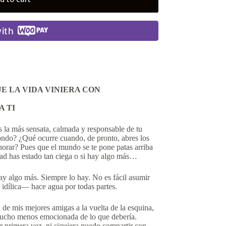
ith
E LA VIDA VINIERA CON
A TI
la más sensata, calmada y responsable de tu
ondo? ¿Qué ocurre cuando, de pronto, abres los
gnorar? Pues que el mundo se te pone patas arriba
dad has estado tan ciega o si hay algo más…
y algo más. Siempre lo hay. No es fácil asumir
idílica— hace agua por todas partes.
 de mis mejores amigas a la vuelta de la esquina,
mucho menos emocionada de lo que debería.
 primera vez, ni siquiera puedo compartir con