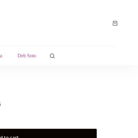
a
Deb Soto
S
d to cart