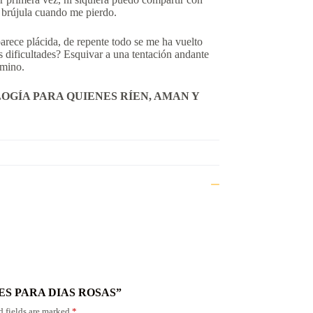
i brújula cuando me pierdo.
parece plácida, de repente todo se me ha vuelto
 dificultades? Esquivar a una tentación andante
amino.
OGÍA PARA QUIENES RÍEN, AMAN Y
IONES PARA DIAS ROSAS”
d fields are marked
*