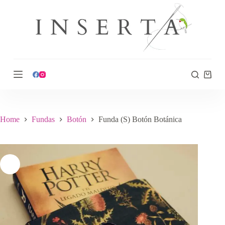
S
k
i
p
t
o
c
o
n
t
e
n
t
Home
Fundas
Botón
Funda (S) Botón Botánica