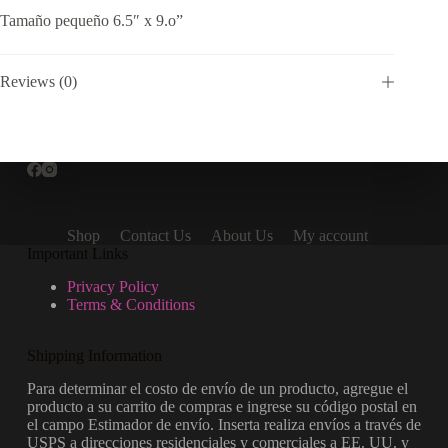
Tamaño pequeño 6.5″ x 9.o”
Reviews (0)
Shop
Contact Us
About Us
My account
Important Links
Privacy Policy
Terms & Conditions
Shipping Information
Para determinar el costo de envío de un producto, agregue el
producto a su carrito de compras e ingrese su código postal en
el campo Estimador de envío. Inserta realiza envíos a través de
USPS a direcciones residenciales y comerciales a EE. UU. y