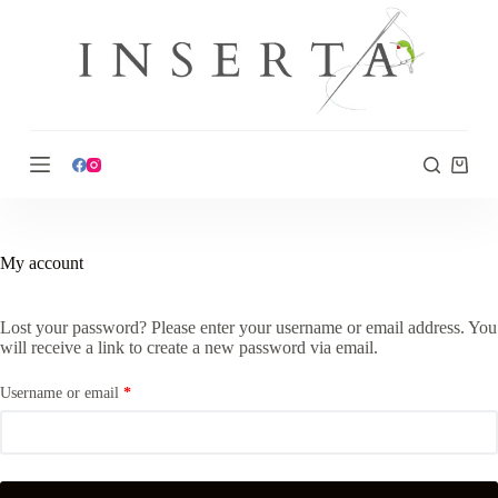
S
k
i
p
t
o
c
o
n
t
e
n
t
My account
Lost your password? Please enter your username or email address. You
will receive a link to create a new password via email.
Username or email
*